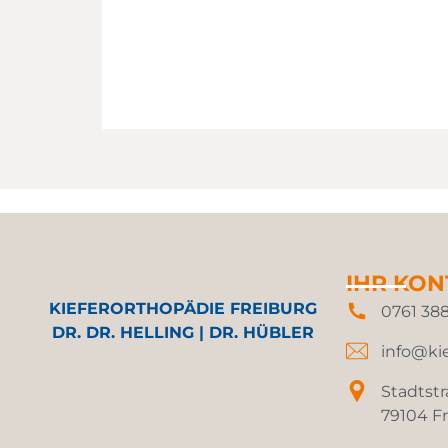
IHR KON
KIEFERORTHOPÄDIE FREIBURG
0761 38
DR. DR. HELLING | DR. HÜBLER
info@kie
Stadtstr
79104 F