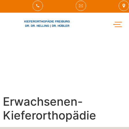
KIEFERORTHOPÄDIE FREIBURG
DR. DR. HELLING | DR. HÜBLER
UNSICHTBARE
AIRWAY
FÜR ZA
Erwachsenen-
Kieferorthopädie